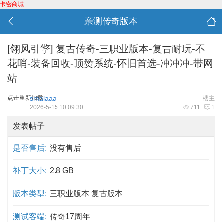
卡密商城
亲测传奇版本
[翎风引擎]
复古传奇-三职业版本-复古耐玩-不
花哨-装备回收-顶赞系统-怀旧首选-冲冲冲-带网
站
点击重新加载
smalaaa
楼主
2026-5-15 10:09:30
711
1
发表帖子
是否售后:
没有售后
补丁大小:
2.8 GB
版本类型:
三职业版本 复古版本
测试客端:
传奇17周年