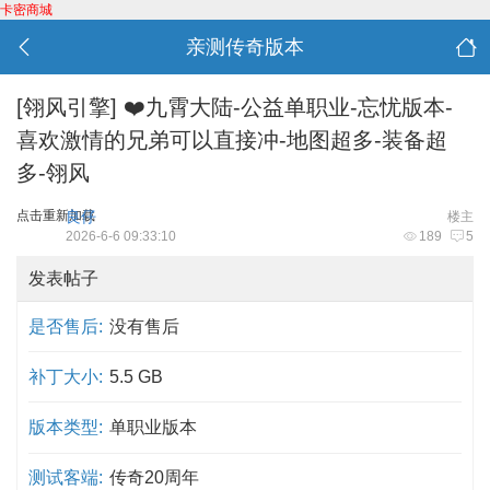
卡密商城
亲测传奇版本
[翎风引擎]
❤️九霄大陆-公益单职业-忘忧版本-
喜欢激情的兄弟可以直接冲-地图超多-装备超
多-翎风
点击重新加载
良仔
楼主
2026-6-6 09:33:10
189
5
发表帖子
是否售后:
没有售后
补丁大小:
5.5 GB
版本类型:
单职业版本
测试客端:
传奇20周年