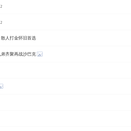
22
22
，散人打金怀旧首选
兄弟齐聚再战沙巴克