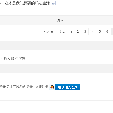
路，这才是我们想要的玛法生活
下一页 »
返 回
1 ...
2
3
4
5
6
还可输入
80
个字符
登录后才可以发帖
登录
|
立即注册