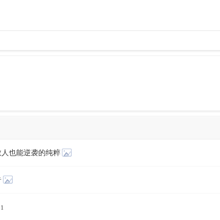
散人也能逆袭的纯粹
奇
21