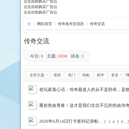
点击自助购买广告位
点击自助购买广告位
点击自助购买广告位
网站首页
传奇发布交流区
传奇交流
传奇交流
我
»
›
›
今日:
0
|
主题:
1030
|
排名:
1
1 ...
返 回
全部主题
最新
热门
热帖
精华
更多
2
老玩家真心话：传奇最迷人的从不是秒杀，是
3
重拾热血青春！这才是我们念念不忘的热血传
4
爱
5
2026年6月14日打卡签到记录帖
6
...
2
3
4
5
6
..