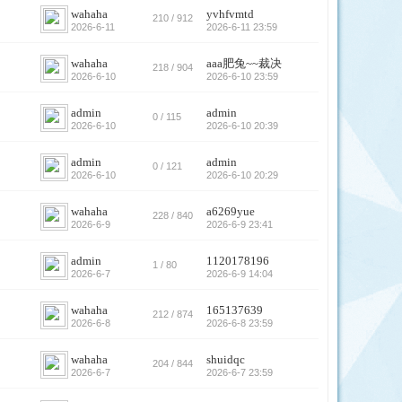
wahaha
yvhfvmtd
210 / 912
2026-6-11
2026-6-11 23:59
wahaha
aaa肥兔~~裁决
218 / 904
2026-6-10
2026-6-10 23:59
admin
admin
0 / 115
2026-6-10
2026-6-10 20:39
admin
admin
0 / 121
2026-6-10
2026-6-10 20:29
wahaha
a6269yue
228 / 840
2026-6-9
2026-6-9 23:41
admin
1120178196
1 / 80
2026-6-7
2026-6-9 14:04
wahaha
165137639
212 / 874
2026-6-8
2026-6-8 23:59
wahaha
shuidqc
204 / 844
2026-6-7
2026-6-7 23:59