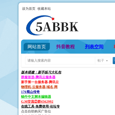
设为首页
收藏本站
网站首页
抖音教程
列表空间
帖子
版本搭建：新手练习大礼包
群服首选-腾讯云服务器
新手第一台服务器-腾讯云
物理机-云服务器-域名-网
176蜀山传奇
蜗牛中文脚本编辑器
G.M交流②群4562992
在线工具-免费使用-论坛专
点击自助购买广告位