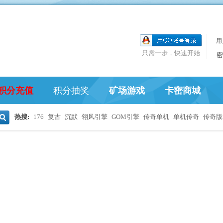
用
只需一步，快速开始
密
积分充值
积分抽奖
矿场游戏
卡密商城
热搜:
176
复古
沉默
翎风引擎
GOM引擎
传奇单机
单机传奇
传奇版
搜
索