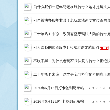
7
为什么我们一把年纪还在玩传奇？这才是玛法
8
9
别再被快餐服割韭菜！老玩家浅谈复古传奇的
10
11
版
二十年热血未凉！致所有坚守玛法大陆的传奇
... 52
别人给我的传奇版本1.76魔道篇龙腾仙羽
/ 52
下
页
一
不吹不黑！为什么老玩家只认复古传奇？拒绝
页
二十年热血未凉，这才是我们坚守传奇的真正
本
2026年6月13日打卡签到记录帖
...
2
3
4
5
6
..
2026年6月12日打卡签到记录帖
...
2
3
4
5
6
..