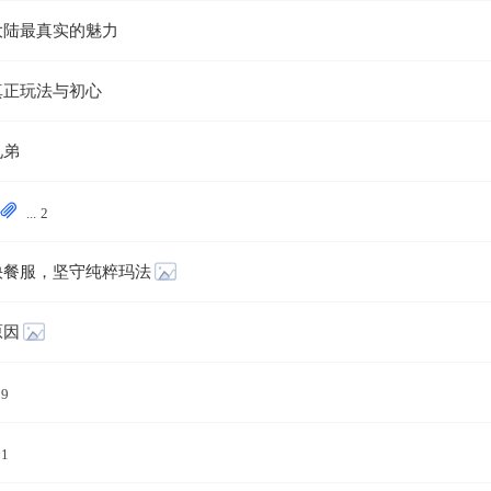
大陆最真实的魅力
真正玩法与初心
兄弟
...
2
快餐服，坚守纯粹玛法
原因
19
21