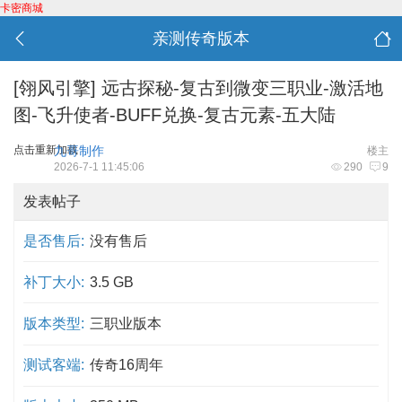
卡密商城
亲测传奇版本
[翎风引擎]
远古探秘-复古到微变三职业-激活地
图-飞升使者-BUFF兑换-复古元素-五大陆
点击重新加载
九哥制作
楼主
2026-7-1 11:45:06
290
9
发表帖子
是否售后:
没有售后
补丁大小:
3.5 GB
版本类型:
三职业版本
测试客端:
传奇16周年