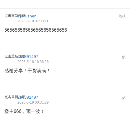
点击重新加载
sysliuzhen
地板
2026-5-18 07:33:11
565656565656565656565656
点击重新加载
254391497
#
5
2026-5-18 16:36:26
感谢分享！干货满满！
点击重新加载
254391497
#
6
2026-5-19 00:01:29
楼主666，顶一波！