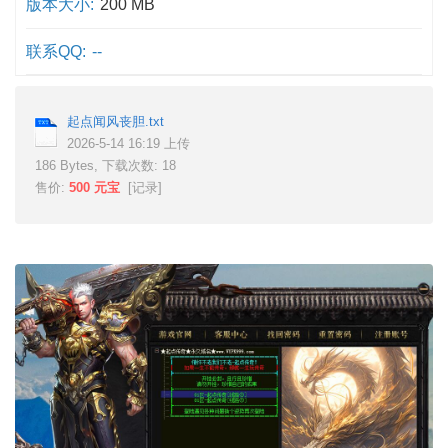
版本大小:
200 MB
联系QQ:
--
起点闻风丧胆.txt
2026-5-14 16:19 上传
186 Bytes, 下载次数: 18
售价:
500 元宝
[
记录
]