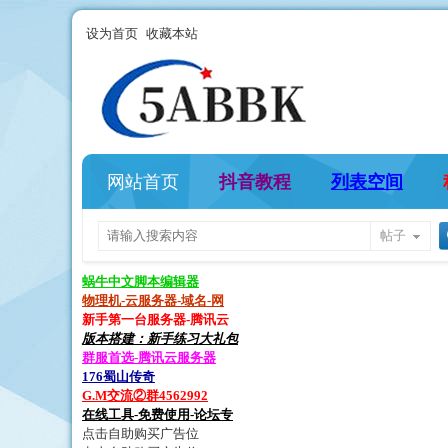
设为首页
收藏本站
网站首页
抖音教程
列表空间
帖子
蜗牛中文脚本编辑器
物理机-云服务器-域名-网
新手第一台服务器-腾讯云
版本搭建：新手练习大礼包
群服首选-腾讯云服务器
176蜀山传奇
G.M交流②群4562992
在线工具-免费使用-论坛专
点击自助购买广告位