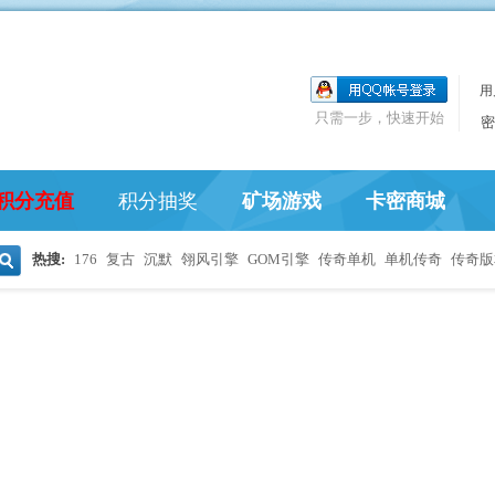
用
只需一步，快速开始
密
积分充值
积分抽奖
矿场游戏
卡密商城
热搜:
176
复古
沉默
翎风引擎
GOM引擎
传奇单机
单机传奇
传奇版
搜
索