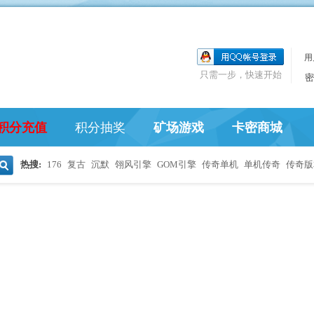
用
只需一步，快速开始
密
积分充值
积分抽奖
矿场游戏
卡密商城
热搜:
176
复古
沉默
翎风引擎
GOM引擎
传奇单机
单机传奇
传奇版
搜
索