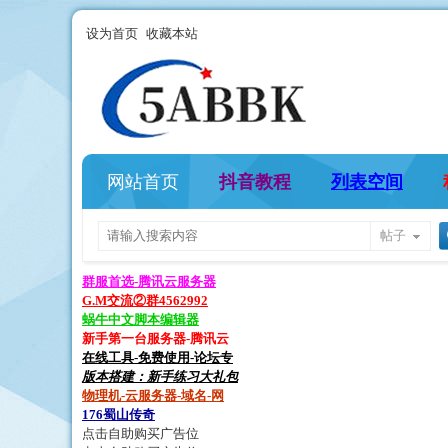
设为首页
收藏本站
网站首页
抖音教程
列表空间
帖子
群服首选-腾讯云服务器
G.M交流②群4562992
蜗牛中文脚本编辑器
新手第一台服务器-腾讯云
在线工具-免费使用-论坛专
版本搭建：新手练习大礼包
物理机-云服务器-域名-网
176蜀山传奇
点击自助购买广告位