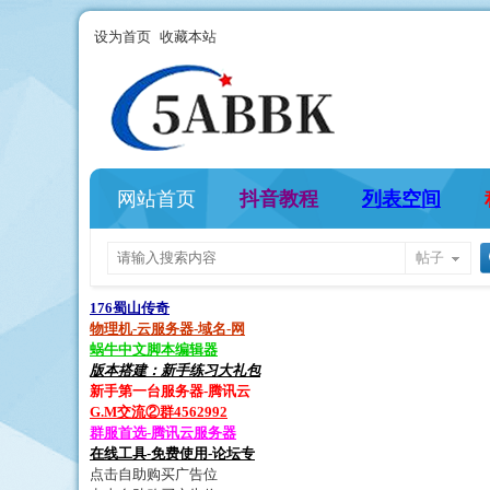
设为首页
收藏本站
网站首页
抖音教程
列表空间
帖子
176蜀山传奇
物理机-云服务器-域名-网
蜗牛中文脚本编辑器
版本搭建：新手练习大礼包
新手第一台服务器-腾讯云
G.M交流②群4562992
群服首选-腾讯云服务器
在线工具-免费使用-论坛专
点击自助购买广告位