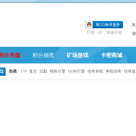
用
只需一步，快速开始
密
积分充值
积分抽奖
矿场游戏
卡密商城
热搜:
176
复古
沉默
翎风引擎
GOM引擎
传奇单机
单机传奇
传奇版
搜
索