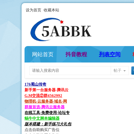
设为首页
收藏本站
网站首页
抖音教程
列表空间
帖子
176蜀山传奇
新手第一台服务器-腾讯云
G.M交流②群4562992
物理机-云服务器-域名-网
群服首选-腾讯云服务器
在线工具-免费使用-论坛专
蜗牛中文脚本编辑器
版本搭建：新手练习大礼包
点击自助购买广告位