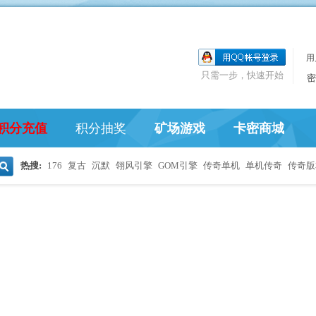
用
只需一步，快速开始
密
积分充值
积分抽奖
矿场游戏
卡密商城
热搜:
176
复古
沉默
翎风引擎
GOM引擎
传奇单机
单机传奇
传奇版
搜
索