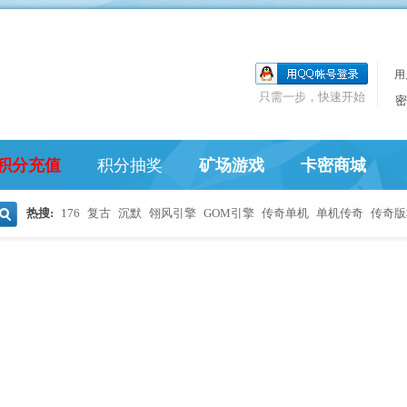
用
只需一步，快速开始
密
积分充值
积分抽奖
矿场游戏
卡密商城
热搜:
176
复古
沉默
翎风引擎
GOM引擎
传奇单机
单机传奇
传奇版
搜
索