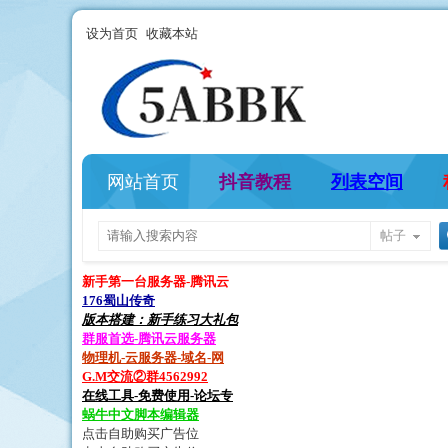
设为首页
收藏本站
网站首页
抖音教程
列表空间
帖子
新手第一台服务器-腾讯云
176蜀山传奇
版本搭建：新手练习大礼包
群服首选-腾讯云服务器
物理机-云服务器-域名-网
G.M交流②群4562992
在线工具-免费使用-论坛专
蜗牛中文脚本编辑器
点击自助购买广告位