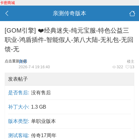
卡密商城
亲测传奇版本
[GOM引擎]
❤️经典迷失-纯元宝服-特色公益三
职业-鸿盾插件-智能假人-第八大陆-无礼包-无回
馈-无
点击重新加载
良仔
楼主
2026-7-4 19:16:40
322
13
发表帖子
是否售后:
没有售后
补丁大小:
1.3 GB
版本类型:
单职业版本
测试客端:
传奇17周年