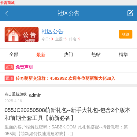
卡密商城
社区公告
社区公告
收藏
今日:
0
主题:
5
排名:
9
全部
热门
热帖
精华
最新
免责声明
置顶
传奇萌新交流群：4562992 欢迎各位萌新和大佬加入
置顶
点击重新加载
admin
2025-4-16
055JC20250508萌新礼包--新手大礼包-包含2个版本
和前期全套工具【萌新必备】
里面的客户端解压密码：5ABBK.COM 此礼包搭配--抖音教程：第
055期【萌新如何快速搭建游戏】-目 ...