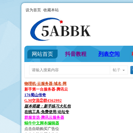
设为首页
收藏本站
网站首页
抖音教程
列表空间
帖子
物理机-云服务器-域名-网
新手第一台服务器-腾讯云
176蜀山传奇
G.M交流②群4562992
版本搭建：新手练习大礼包
在线工具-免费使用-论坛专
群服首选-腾讯云服务器
蜗牛中文脚本编辑器
点击自助购买广告位