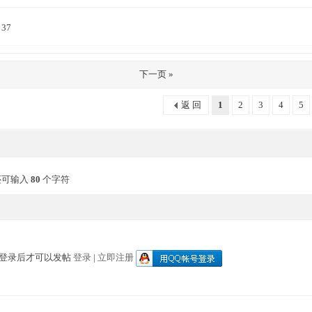
37
下一页 »
返 回
1
2
3
4
5
还可输入
80
个字符
登录后才可以发帖
登录
|
立即注册