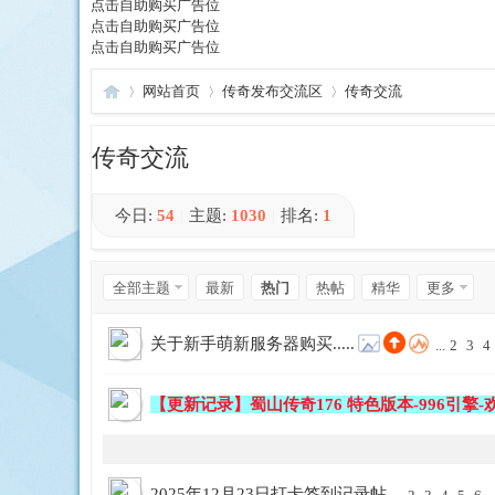
点击自助购买广告位
点击自助购买广告位
点击自助购买广告位
网站首页
传奇发布交流区
传奇交流
传奇交流
我
»
›
›
今日:
54
|
主题:
1030
|
排名:
1
1
返 回
全部主题
最新
热门
热帖
精华
更多
2
3
关于新手萌新服务器购买.....
...
2
3
4
4
【更新记录】蜀山传奇176 特色版本-996引擎
5
爱
6
7
2025年12月23日打卡签到记录帖