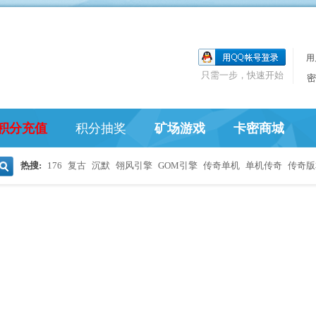
用
只需一步，快速开始
密
积分充值
积分抽奖
矿场游戏
卡密商城
热搜:
176
复古
沉默
翎风引擎
GOM引擎
传奇单机
单机传奇
传奇版
搜
索