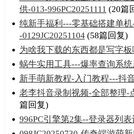
供-013-996PC20251111
(20篇
纯新手福利---零基础搭建单机-
-0129JC20251104
(58篇回复)
为啥我下载的东西都是写字板
蜗牛实用工具---爆率查询系
新手萌新教程-入门教程---抖
老李抖音录制视频-全部整理-
篇回复)
996PC引擎第2集--登录器列
098JC20250730-传奇端