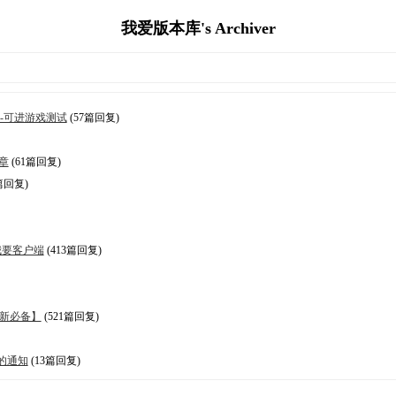
我爱版本库's Archiver
本-可进游戏测试
(57篇回复)
章
(61篇回复)
篇回复)
我要客户端
(413篇回复)
萌新必备】
(521篇回复)
的通知
(13篇回复)