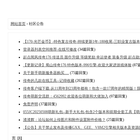
网站首页
› 社区公告
【170-光芒金币】-特色复古传奇-持续更新1年-180收尾-三职业复古版
登录器列表空间推荐-在线可修改
(34篇回复)
起点闻风传奇176 传送员 面巾升级 等级奖励 幸运使者 装备升级 起点勋
【更新记录】蜀山传奇176 特色版本-996引擎-欢迎大家进游戏体验
(87
关于新手萌新服务器购买.....
(75篇回复)
传奇的几款在线工具--记得收藏
(202篇回复)
传奇客户端下载-从11周年到23周年都有！包含一款17周年的精简版！
传奇萌新交流群：4562992 欢迎各位萌新和大佬加入
(97篇回复)
免责声明
(37篇回复)
055JC20250508萌新礼包--新手大礼包-包含2个版本和前期全套工具【
渣渣辉：论坛如何上传图片和附件设置附件价格？
(25篇回复)
【公告】关于禁止发布及传播GXX、GEE、V8M2引擎相关版本及资源
页:
[1]